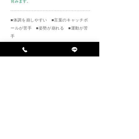
育みます。
■体調を崩しやすい ■言葉のキャッチボ
ールが苦手 ■姿勢が崩れる ■運動が苦
手
その他、子供のより良い成長に興味があ
る方などお子様の発達が気になる方はお
気軽にご相談ください。
​​日 時：
​毎月 第1・第3水曜日（17:00〜18:00）
場 所：
​連坊コミュニティ・センター（仙台市
若林区連坊一丁目7番15号）
月会費：
3,000円（税込）