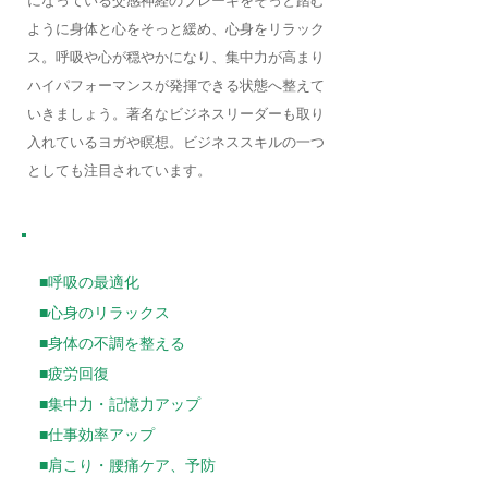
になっている交感神経のブレーキをそっと踏む
ように身体と心をそっと緩め、心身をリラック
ス。呼吸や心が穏やかになり、集中力が高まり
ハイパフォーマンスが発揮できる状態へ整えて
いきましょう。著名なビジネスリーダーも取り
入れているヨガや瞑想。ビジネススキルの一つ
としても注目されています。
期待できる効果
■呼吸の最適化
■心身のリラックス
■身体の不調を整える
■疲労回復
■集中力・記憶力アップ
■仕事効率アップ
■肩こり・腰痛ケア、予防