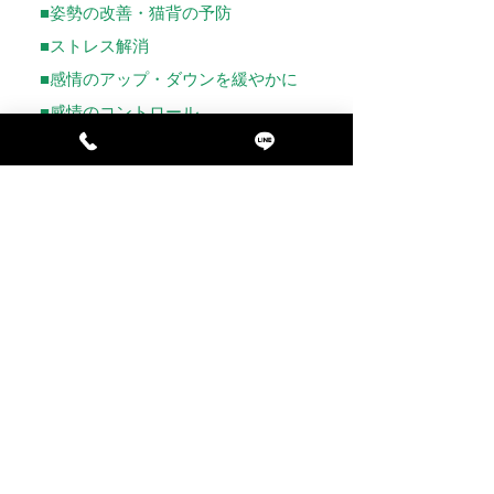
■姿勢の改善・猫背の予防
■ストレス解消
■感情のアップ・ダウンを緩やかに
■感情のコントロール
■自己肯定感が高まる
■自律神経のパランスを整える
■脳を活性化
​出張ヨガにご興味のある企業様は、時間帯や
料金などお気軽にお問合せください。
お問合せ
Studio Feel
​〈 スタジオフィール 〉