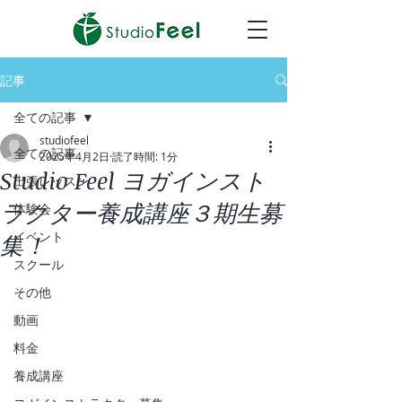
記事
全ての記事
studiofeel
全ての記事
2025年4月2日
読了時間: 1分
Studio Feel ヨガインスト
出張レッスン
ラクター養成講座３期生募
体験会
イベント
集！
スクール
その他
動画
料金
養成講座