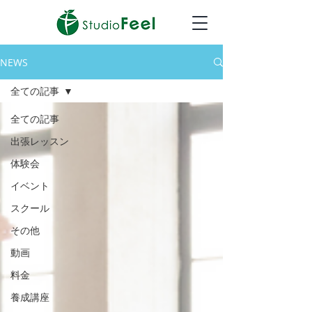
NEWS
全ての記事
全ての記事
出張レッスン
体験会
イベント
スクール
その他
動画
料金
養成講座